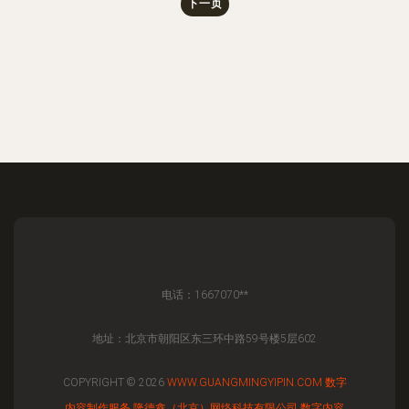
下一页
电话：1667070**
地址：北京市朝阳区东三环中路59号楼5层602
COPYRIGHT © 2026
WWW.GUANGMINGYIPIN.COM
数字
内容制作服务
隆德鑫（北京）网络科技有限公司
数字内容