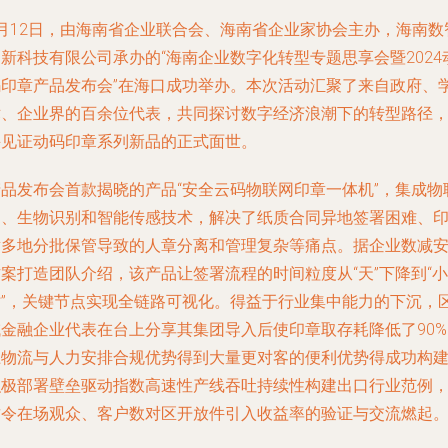
4月12日，由海南省企业联合会、海南省企业家协会主办，海南数
新科技有限公司承办的“海南企业数字化转型专题思享会暨2024
码印章产品发布会”在海口成功举办。本次活动汇聚了来自政府、
术、企业界的百余位代表，共同探讨数字经济浪潮下的转型路径
并见证动码印章系列新品的正式面世。
产品发布会首款揭晓的产品“安全云码物联网印章一体机”，集成物
网、生物识别和智能传感技术，解决了纸质合同异地签署困难、
章多地分批保管导致的人章分离和管理复杂等痛点。据企业数减
案打造团队介绍，该产品让签署流程的时间粒度从“天”下降到“小
时”，关键节点实现全链路可视化。得益于行业集中能力的下沉，
域金融企业代表在台上分享其集团导入后使印章取存耗降低了90%
上物流与人力安排合规优势得到大量更对客的便利优势得成功构
积极部署壁垒驱动指数高速性产线吞吐持续性构建出口行业范例
这令在场观众、客户数对区开放件引入收益率的验证与交流燃起